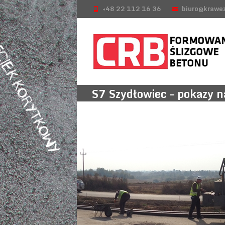
+48 22 112 16 36
biuro@krawez
S7 Szydłowiec – pokazy n