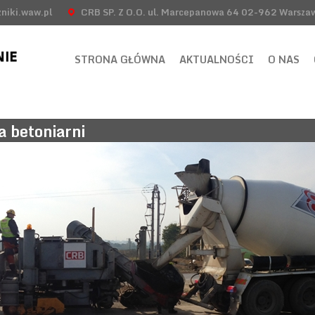
niki.waw.pl
CRB SP. Z O.O. ul. Marcepanowa 64 02-962 Warsza
STRONA GŁÓWNA
AKTUALNOŚCI
O NAS
a betoniarni