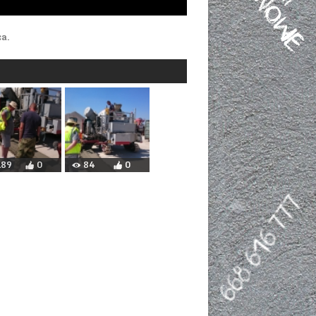
ca.
189
0
84
0