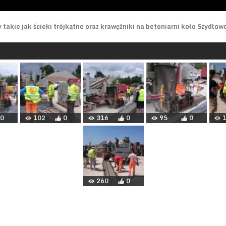
akie jak ścieki trójkątne oraz krawężniki na betoniarni koło Szydłow
0
102
0
316
0
95
0
260
0