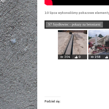
10 lipca wykonaliśmy pokazowe elementy t
S7 Szydłowiec - pokazy na betoniarni
204
0
258
Podziel się: