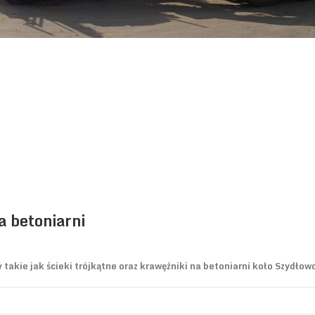
a betoniarni
akie jak ścieki trójkątne oraz krawężniki na betoniarni koło Szydłow