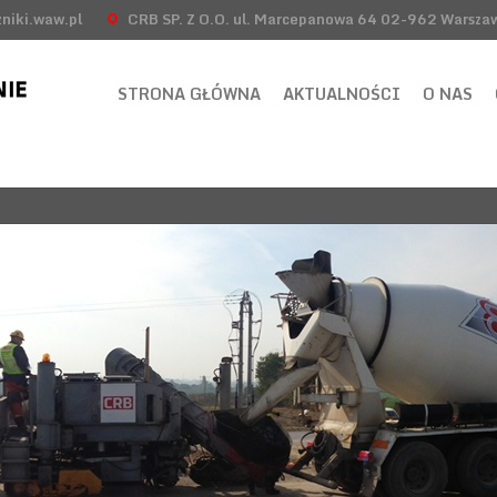
niki.waw.pl
CRB SP. Z O.O. ul. Marcepanowa 64 02-962 Warsza
STRONA GŁÓWNA
AKTUALNOŚCI
O NAS